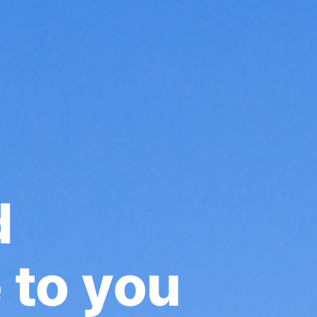
d
e to you